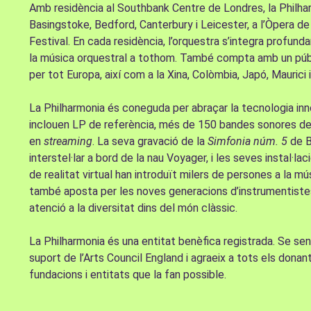
Amb residència al Southbank Centre de Londres, la Philha
Basingstoke, Bedford, Canterbury i Leicester, a l’Òpera de
Festival. En cada residència, l’orquestra s’integra profun
la música orquestral a tothom. També compta amb un públic
per tot Europa, així com a la Xina, Colòmbia, Japó, Maurici 
La Philharmonia és coneguda per abraçar la tecnologia in
inclouen LP de referència, més de 150 bandes sonores de 
en
streaming
. La seva gravació de la
Simfonia núm. 5
de B
interstel·lar a bord de la nau Voyager, i les seves instal·l
de realitat virtual han introduït milers de persones a la mú
també aposta per les noves generacions d’instrumentiste
atenció a la diversitat dins del món clàssic.
La Philharmonia és una entitat benèfica registrada. Se se
suport de l’Arts Council England i agraeix a tots els donan
fundacions i entitats que la fan possible.