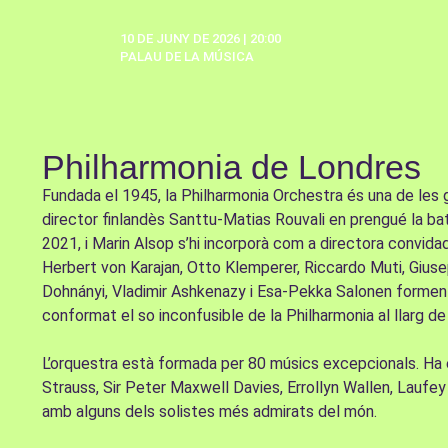
10 DE JUNY DE 2026 | 20:00
PALAU DE LA MÚSICA
Philharmonia de Londres
Fundada el 1945, la Philharmonia Orchestra és una de les 
director finlandès Santtu-Matias Rouvali en prengué la bat
2021, i Marin Alsop s’hi incorporà com a directora convida
Herbert von Karajan, Otto Klemperer, Riccardo Muti, Giuse
Dohnányi, Vladimir Ashkenazy i Esa-Pekka Salonen formen p
conformat el so inconfusible de la Philharmonia al llarg de
L’orquestra està formada per 80 músics excepcionals. Ha 
Strauss, Sir Peter Maxwell Davies, Errollyn Wallen, Laufey 
amb alguns dels solistes més admirats del món.