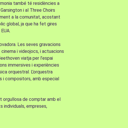
rmonia també té residències a
 Garsington i al Three Choirs
dament a la comunitat, acostant
 global, ja que ha fet gires
i EUA.
novadora. Les seves gravacions
cinema i videojocs, i actuacions
eethoven viatja per l’espai
acions immersives i experiències
sica orquestral. L’orquestra
s i compositors, amb especial
nt orgullosa de comptar amb el
ts individuals, empreses,