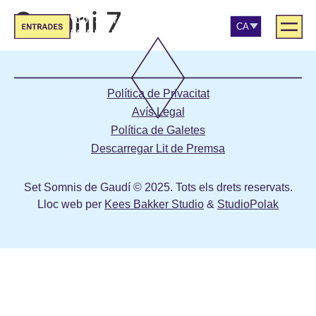
Somni 7
10 DE JUNY DE 2026 | 20:00
CA
PALAU DE LA MÚSICA
EN
ES
Política de Privacitat
Avís Legal
Política de Galetes
Descarregar Lit de Premsa
Set Somnis de Gaudí © 2025. Tots els drets reservats.
Lloc web per
Kees Bakker Studio
&
StudioPolak